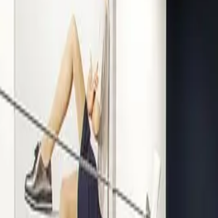
Kompetenz seit 1938