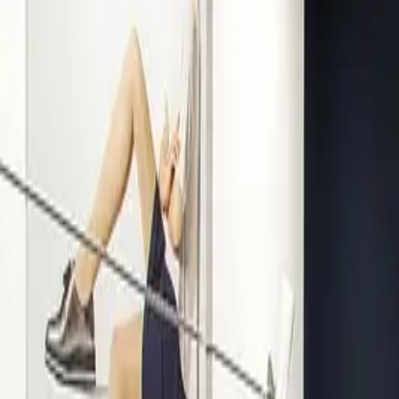
Kompetenz seit 1938