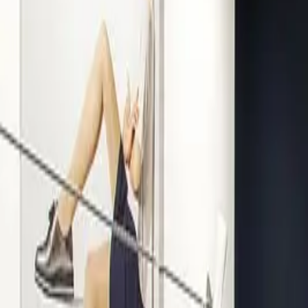
Kompetenz seit 1938