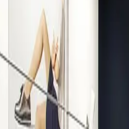
Kompetenz seit 1938