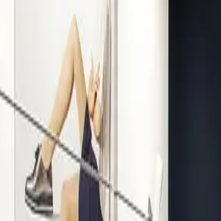
Kompetenz seit 1938