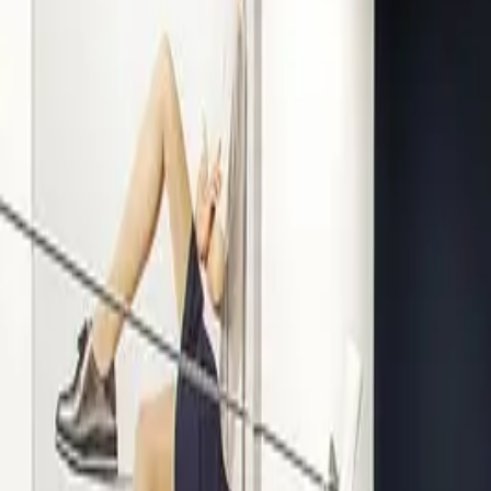
Kompetenz seit 1938