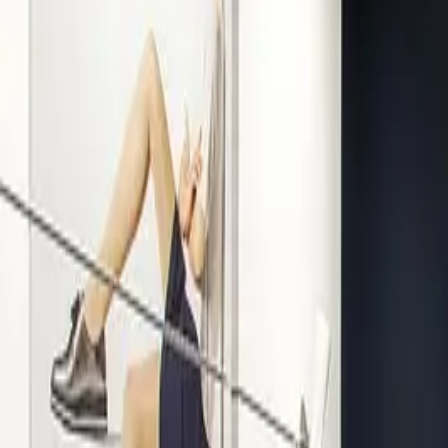
Kompetenz seit 1938