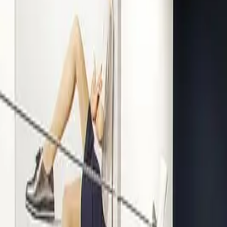
Kompetenz seit 1938