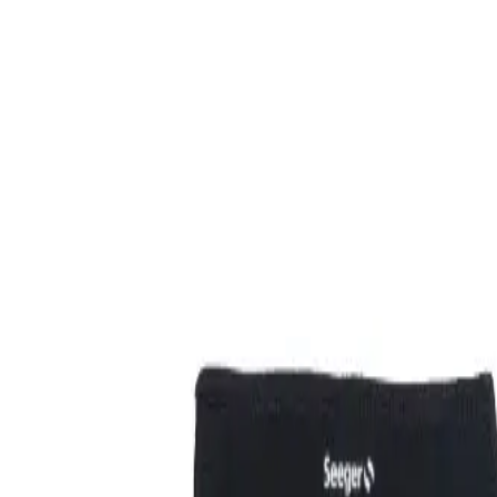
Kompetenz seit 1938