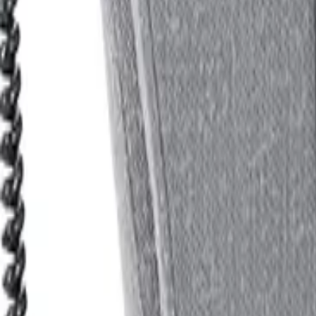
Kompetenz seit 1938