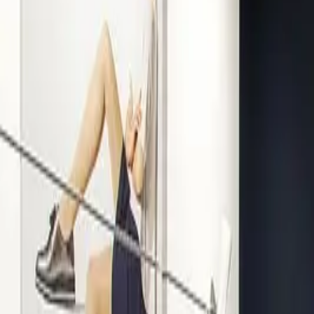
Kompetenz seit 1938