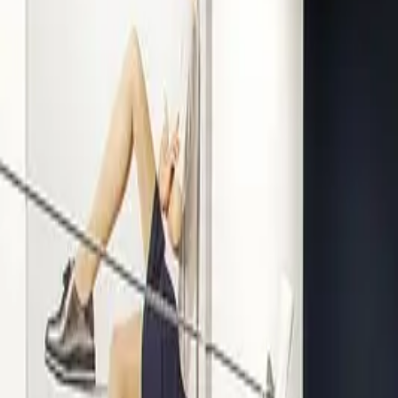
Kompetenz seit 1938