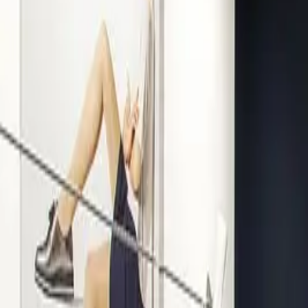
Kompetenz seit 1938