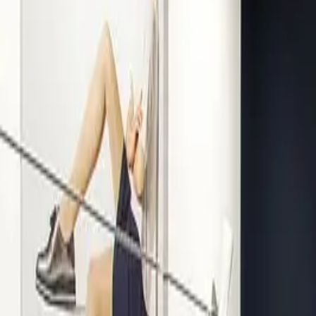
Kompetenz seit 1938