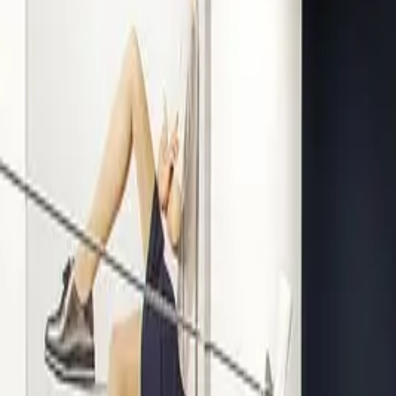
Kompetenz seit 1938