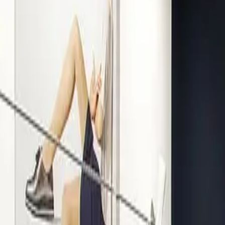
Kompetenz seit 1938