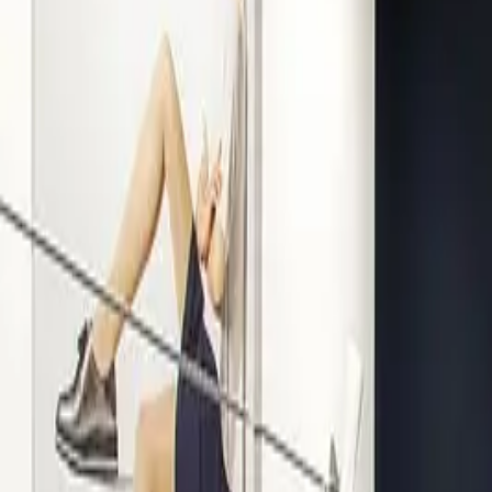
Kompetenz seit 1938