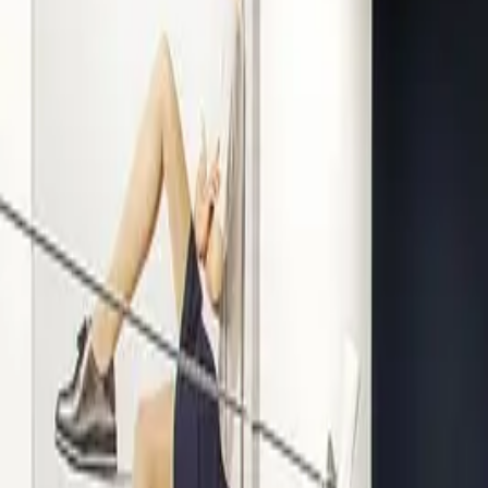
Kompetenz seit 1938