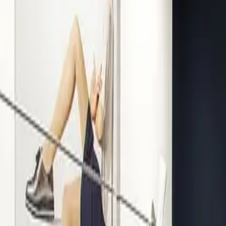
Kompetenz seit 1938