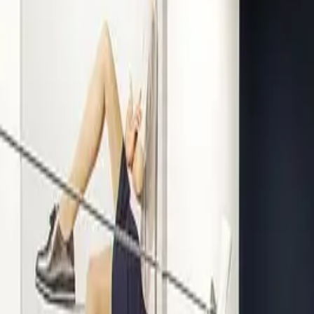
Kompetenz seit 1938