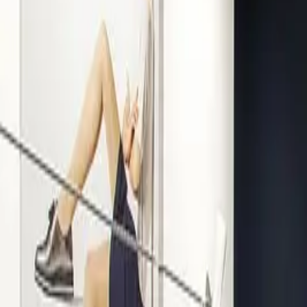
Kompetenz seit 1938