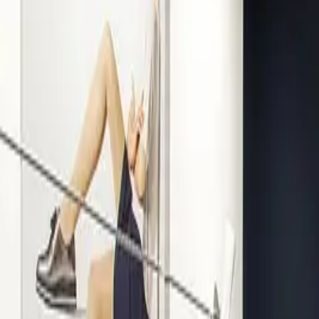
Kompetenz seit 1938