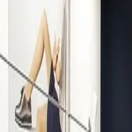
Kompetenz seit 1938