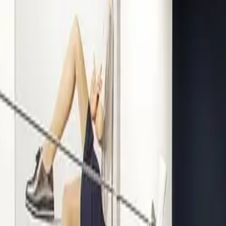
Kompetenz seit 1938