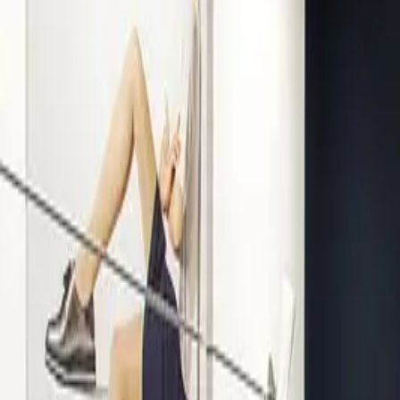
Kompetenz seit 1938