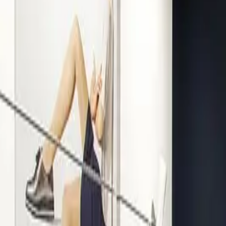
Kompetenz seit 1938