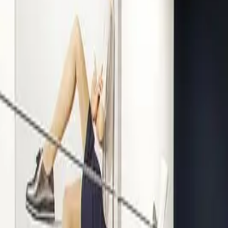
Kompetenz seit 1938