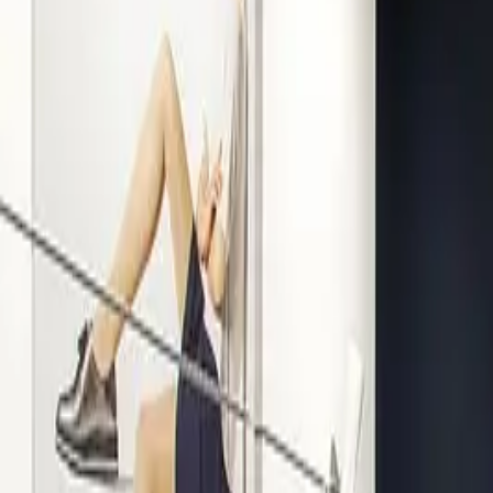
Kompetenz seit 1938