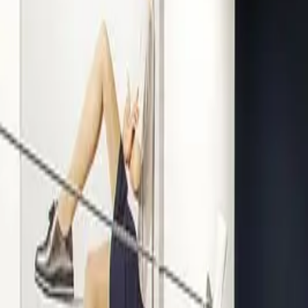
Kompetenz seit 1938