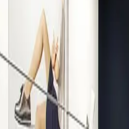
Kompetenz seit 1938