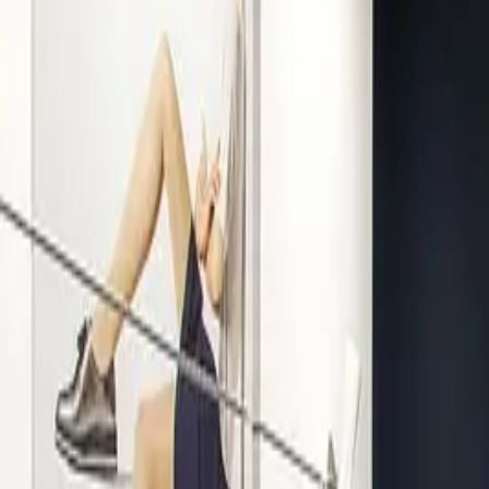
Kompetenz seit 1938