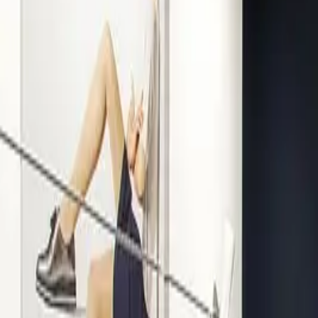
Kompetenz seit 1938